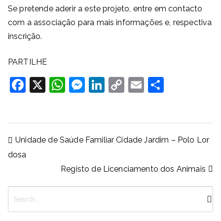
Se pretende aderir a este projeto, entre em contacto
com a associação para mais informações e, respectiva
inscrição.
PARTILHE
F
X
W
M
Li
C
E
S
a
h
e
n
o
m
h
c
at
ss
k
p
ai
ar
e
s
e
e
y
l
e
Navegação
Unidade de Saúde Familiar Cidade Jardim – Polo Lor
b
A
n
dI
Li
de
dosa
artigos
o
p
g
n
n
Registo de Licenciamento dos Animais
o
p
er
k
k
P
e
s