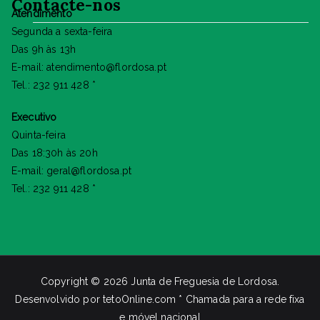
Contacte-nos
Atendimento
Segunda a sexta-feira
Das 9h às 13h
E-mail: atendimento@flordosa.pt
Tel.: 232 911 428 *
Executivo
Quinta-feira
Das 18:30h às 20h
E-mail: geral@flordosa.pt
Tel.: 232 911 428 *
Copyright © 2026
Junta de Freguesia de Lordosa
.
Desenvolvido por
tetoOnline.com
* Chamada para a rede fixa
e móvel nacional