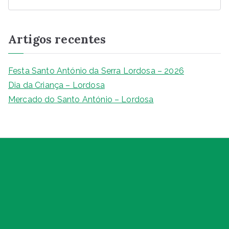
e
e
s
e
e
y
l
e
s
b
A
n
dI
Li
q
Artigos recentes
u
o
p
g
n
n
i
o
p
er
k
s
Festa Santo António da Serra Lordosa – 2026
k
a
Dia da Criança – Lordosa
r
Mercado do Santo António – Lordosa