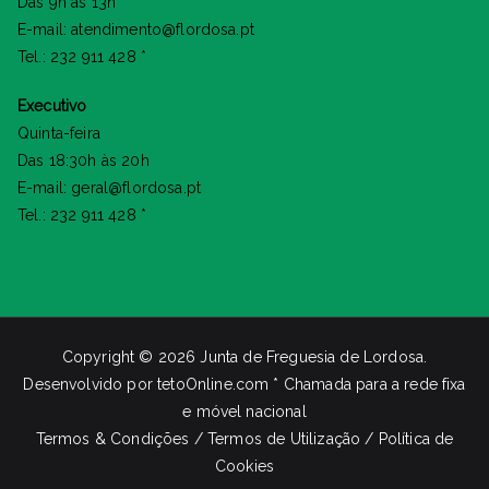
Das 9h às 13h
E-mail: atendimento@flordosa.pt
Tel.: 232 911 428 *
Executivo
Quinta-feira
Das 18:30h às 20h
E-mail: geral@flordosa.pt
Tel.: 232 911 428 *
Copyright © 2026
Junta de Freguesia de Lordosa
.
Desenvolvido por
tetoOnline.com
* Chamada para a rede fixa
e móvel nacional
Termos & Condições / Termos de Utilização / Política de
Cookies