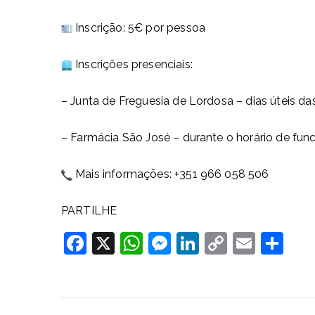
Inscrição: 5€ por pessoa
Inscrições presenciais:
– Junta de Freguesia de Lordosa – dias úteis da
– Farmácia São José – durante o horário de fu
Mais informações: +351 966 058 506
PARTILHE
F
X
W
M
Li
C
E
S
a
h
e
n
o
m
h
c
at
ss
k
p
ai
ar
e
s
e
e
y
l
e