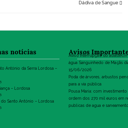
)
Dádiva de Sangue
as notícias
Avisos Important
Aviso Interrupção do abasteci
água Sanguinhedo de Maçãs di
nto António da Serra Lordosa –
15/06/2026
Poda de árvores, arbustos pen
6
para a via pública
riança – Lordosa
Pousa Maria: com investimento
6
ordem dos 270 mil euros em r
do Santo António – Lordosa
publicas de agua e saneament
6