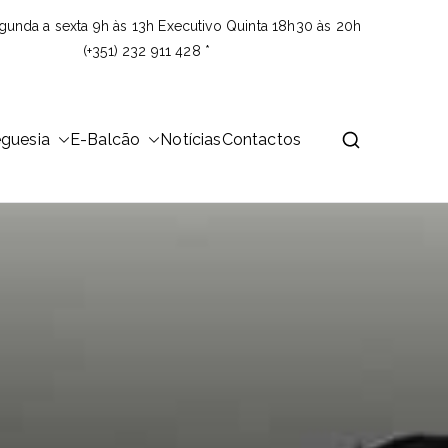
gunda a sexta 9h às 13h Executivo Quinta 18h30 às 20h
(+351) 232 911 428 *
eguesia
E-Balcão
Notícias
Contactos
 área de 23,26Km2 que é distribuída por 14