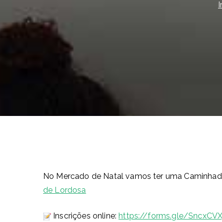
I
No Mercado de Natal vamos ter uma Caminhada 
de Lordosa
Inscrições online:
https://forms.gle/SncxC