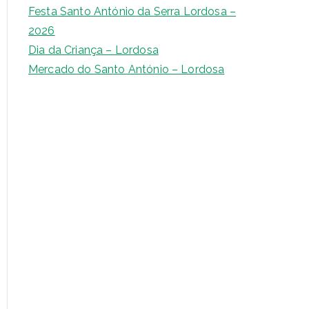
s
Festa Santo António da Serra Lordosa –
a
2026
r
Dia da Criança – Lordosa
Mercado do Santo António – Lordosa