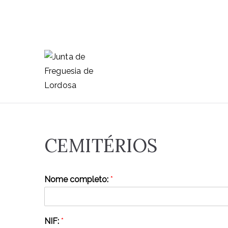
Saltar
para
o
conteúdo
Junta de F
Lordosa é uma Freguesia do 
aldeias e que nelas habitam
CEMITÉRIOS
Nome completo:
*
NIF:
*