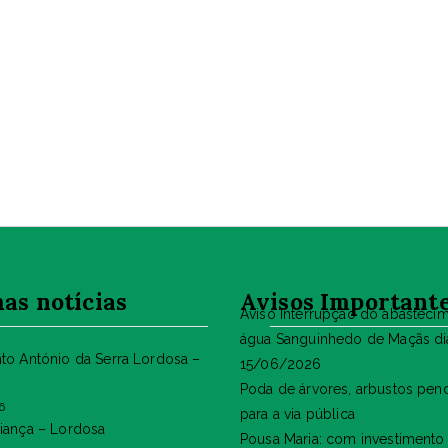
as notícias
Avisos Important
Aviso Interrupção do abasteci
água Sanguinhedo de Maçãs di
nto António da Serra Lordosa –
15/06/2026
Poda de árvores, arbustos pen
6
para a via pública
riança – Lordosa
Pousa Maria: com investimento