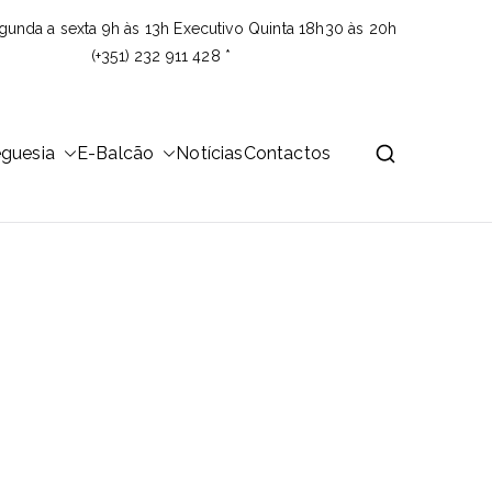
gunda a sexta 9h às 13h Executivo Quinta 18h30 às 20h
(+351) 232 911 428 *
eguesia
E-Balcão
Notícias
Contactos
 área de 23,26Km2 que é distribuída por 14