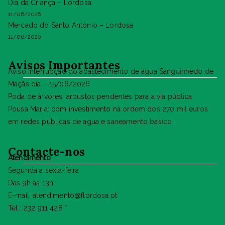
Dia da Criança – Lordosa
11/06/2026
Mercado do Santo António – Lordosa
11/06/2026
Avisos Importantes
Aviso Interrupção do abastecimento de água Sanguinhedo de
Maçãs dia – 15/06/2026
Poda de árvores, arbustos pendentes para a via pública
Pousa Maria: com investimento na ordem dos 270 mil euros
em redes publicas de agua e saneamento básico
Contacte-nos
Atendimento
Segunda a sexta-feira
Das 9h às 13h
E-mail: atendimento@flordosa.pt
Tel.: 232 911 428 *