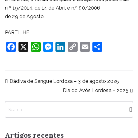
n.º 19/2014, de 14 de Abril e n.º 50/2006
de 29 de Agosto.
PARTILHE
F
X
W
M
Li
C
E
S
a
h
e
n
o
m
h
c
at
ss
k
p
ai
ar
e
s
e
e
y
l
e
Navegação
Dádiva de Sangue Lordosa – 3 de agosto 2025
b
A
n
dI
Li
de
Dia do Avós Lordosa – 2025
artigos
o
p
g
n
n
o
p
er
k
P
k
e
s
q
Artigos recentes
u