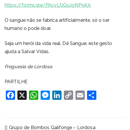
https://forms.gle/PAcyLfJQvJgRjP9KA
O sangue não se fabrica artificialmente, só o ser
humano o pode doar.
Seja um herói da vida real, Dê Sangue, este gesto
ajuda a Salvar Vidas.
Freguesia de Lordosa
PARTILHE
F
X
W
M
Li
C
E
S
a
h
e
n
o
m
h
c
at
ss
k
p
ai
ar
e
s
e
e
y
l
e
Navegação
Grupo de Bombos Galifonge – Lordosa