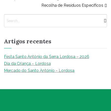
b
A
n
dI
Li
de
Recolha de Resíduos Específicos
artigos
o
p
g
n
n
o
p
er
k
P
k
e
s
q
Artigos recentes
u
i
s
Festa Santo António da Serra Lordosa – 2026
a
Dia da Criança – Lordosa
r
Mercado do Santo António – Lordosa