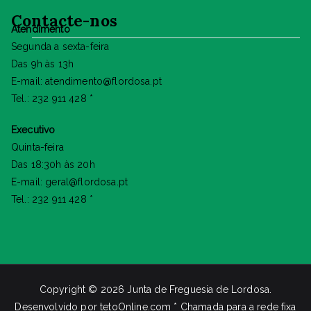
Contacte-nos
Atendimento
Segunda a sexta-feira
Das 9h às 13h
E-mail: atendimento@flordosa.pt
Tel.: 232 911 428 *
Executivo
Quinta-feira
Das 18:30h às 20h
E-mail: geral@flordosa.pt
Tel.: 232 911 428 *
Copyright © 2026
Junta de Freguesia de Lordosa
.
Desenvolvido por
tetoOnline.com
* Chamada para a rede fixa