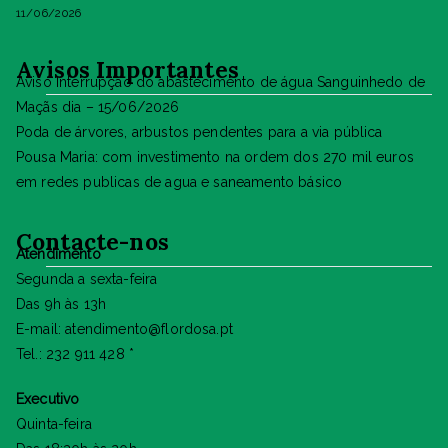
11/06/2026
Avisos Importantes
Aviso Interrupção do abastecimento de água Sanguinhedo de
Maçãs dia – 15/06/2026
Poda de árvores, arbustos pendentes para a via pública
Pousa Maria: com investimento na ordem dos 270 mil euros
em redes publicas de agua e saneamento básico
Contacte-nos
Atendimento
Segunda a sexta-feira
Das 9h às 13h
E-mail: atendimento@flordosa.pt
Tel.: 232 911 428 *
Executivo
Quinta-feira