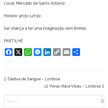
Local: Mercado de Santo António
Horário: 9h30-12h30
Ser criança a ter uma imaginação sem limites.
PARTILHE
F
X
W
M
Li
C
E
S
a
h
e
n
o
m
h
c
at
ss
k
p
ai
ar
e
s
e
e
y
l
e
Navegação
Dádiva de Sangue – Lordosa
b
A
n
dI
Li
de
12 Horas Race Viseu – Lordosa
artigos
o
p
g
n
n
o
p
er
k
P
k
e