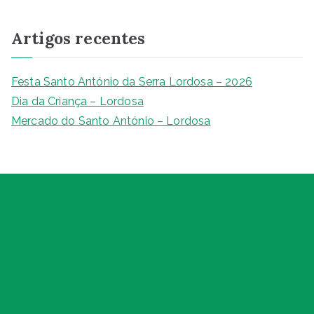
s
q
Artigos recentes
u
i
s
Festa Santo António da Serra Lordosa – 2026
a
Dia da Criança – Lordosa
r
Mercado do Santo António – Lordosa