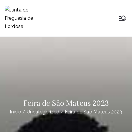
Saltar
para
o
Junta de
Lordosa é uma Freguesia do
conteúdo
concelho, comarca, distrito e
Freguesia de
diocese de Viseu, ocupa uma área
de 23,26Km2 que é distribuída por
Lordosa
14 aldeias e que nelas habitam
1791
Feira de São Mateus 2023
Início
Uncategorized
Feira de São Mateus 2023