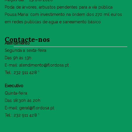
Poda de árvores, arbustos pendentes para a via pública
Pousa Maria: com investimento na ordem dos 270 mil euros
em redes publicas de agua e saneamento básico
Contacte-nos
Atendimento
Segunda a sexta-feira
Das 9h às 13h
E-mail: atendimento@flordosa.pt
Tel.: 232 911 428 *
Executivo
Quinta-feira
Das 18:30h às 20h
E-mail: geral@flordosa.pt
Tel.: 232 911 428 *