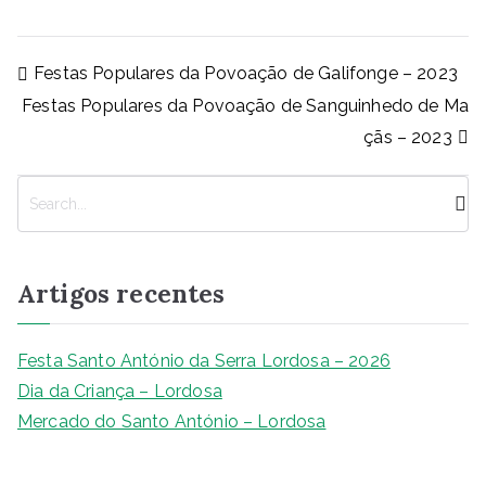
c
at
ss
k
p
ai
ar
e
s
e
e
y
l
e
Navegação
Festas Populares da Povoação de Galifonge – 2023
b
A
n
dI
Li
de
Festas Populares da Povoação de Sanguinhedo de Ma
artigos
o
p
g
n
n
çãs – 2023
o
p
er
k
k
P
e
s
q
Artigos recentes
u
i
s
Festa Santo António da Serra Lordosa – 2026
a
Dia da Criança – Lordosa
r
Mercado do Santo António – Lordosa