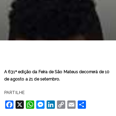
A 631ª edição da Feira de São Mateus decorrerá de 10
de agosto a 21 de setembro.
PARTILHE
F
X
W
M
Li
C
E
S
a
h
e
n
o
m
h