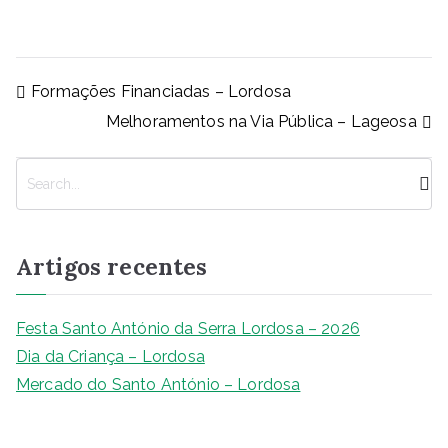
a
h
e
n
o
m
h
c
at
ss
k
p
ai
ar
e
s
e
e
y
l
e
Navegação
Formações Financiadas – Lordosa
b
A
n
dI
Li
de
Melhoramentos na Via Pública – Lageosa
artigos
o
p
g
n
n
o
p
er
k
P
k
e
s
q
Artigos recentes
u
i
s
Festa Santo António da Serra Lordosa – 2026
a
Dia da Criança – Lordosa
r
Mercado do Santo António – Lordosa