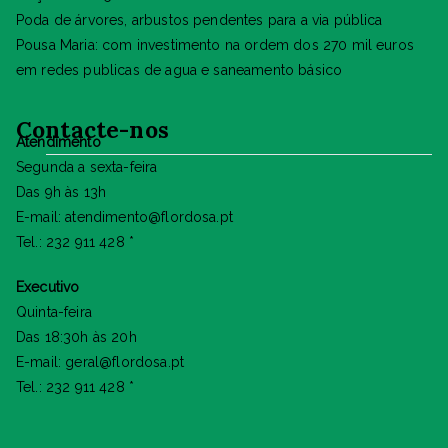
Poda de árvores, arbustos pendentes para a via pública
Pousa Maria: com investimento na ordem dos 270 mil euros
em redes publicas de agua e saneamento básico
Contacte-nos
Atendimento
Segunda a sexta-feira
Das 9h às 13h
E-mail: atendimento@flordosa.pt
Tel.: 232 911 428 *
Executivo
Quinta-feira
Das 18:30h às 20h
E-mail: geral@flordosa.pt
Tel.: 232 911 428 *