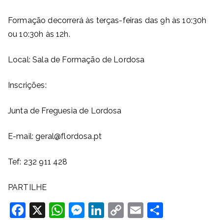
Formação decorrerá às terças-feiras das 9h às 10:30h
ou 10:30h às 12h.
Local: Sala de Formação de Lordosa
Inscrições:
Junta de Freguesia de Lordosa
E-mail: geral@flordosa.pt
Tef: 232 911 428
PARTILHE
F
X
W
M
Li
C
E
S