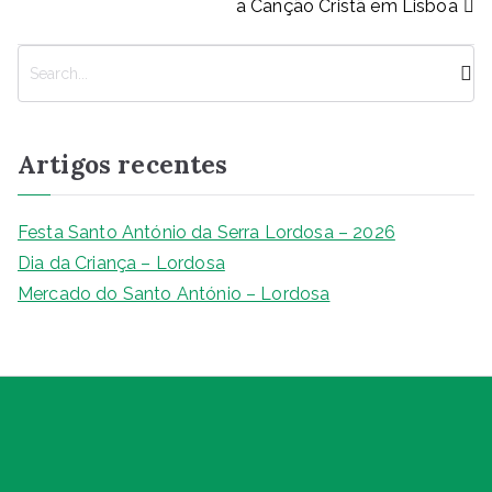
a Canção Cristã em Lisboa
o
p
er
k
k
P
e
s
q
Artigos recentes
u
i
s
Festa Santo António da Serra Lordosa – 2026
a
Dia da Criança – Lordosa
r
Mercado do Santo António – Lordosa