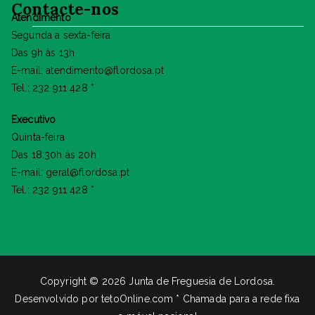
Contacte-nos
Atendimento
Segunda a sexta-feira
Das 9h às 13h
E-mail: atendimento@flordosa.pt
Tel.: 232 911 428 *
Executivo
Quinta-feira
Das 18:30h às 20h
E-mail: geral@flordosa.pt
Tel.: 232 911 428 *
Copyright © 2026
Junta de Freguesia de Lordosa
.
Desenvolvido por
tetoOnline.com
* Chamada para a rede fixa