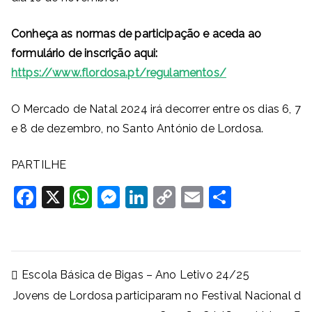
Conheça as normas de participação e aceda ao
formulário de inscrição aqui:
https://www.flordosa.pt/regulamentos/
O Mercado de Natal 2024 irá decorrer entre os dias 6, 7
e 8 de dezembro, no Santo António de Lordosa.
PARTILHE
F
X
W
M
Li
C
E
S
a
h
e
n
o
m
h
c
at
ss
k
p
ai
ar
e
s
e
e
y
l
e
Navegação
Escola Básica de Bigas – Ano Letivo 24/25
b
A
n
dI
Li
de
Jovens de Lordosa participaram no Festival Nacional d
artigos
o
p
g
n
n