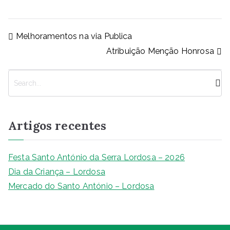
c
at
ss
k
p
ai
ar
e
s
e
e
y
l
e
Navegação
Melhoramentos na via Publica
b
A
n
dI
Li
de
Atribuição Menção Honrosa
artigos
o
p
g
n
n
o
p
er
k
P
k
e
s
q
Artigos recentes
u
i
s
Festa Santo António da Serra Lordosa – 2026
a
Dia da Criança – Lordosa
r
Mercado do Santo António – Lordosa