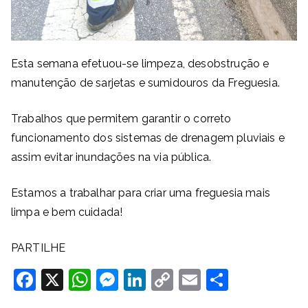
Esta semana efetuou-se limpeza, desobstrução e
manutenção de sarjetas e sumidouros da Freguesia.
Trabalhos que permitem garantir o correto
funcionamento dos sistemas de drenagem pluviais e
assim evitar inundações na via pública.
Estamos a trabalhar para criar uma freguesia mais
limpa e bem cuidada!
PARTILHE
F
X
W
M
Li
C
E
S
a
h
e
n
o
m
h