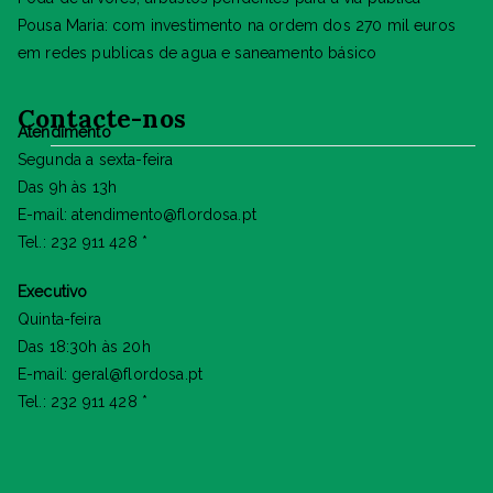
Pousa Maria: com investimento na ordem dos 270 mil euros
em redes publicas de agua e saneamento básico
Contacte-nos
Atendimento
Segunda a sexta-feira
Das 9h às 13h
E-mail: atendimento@flordosa.pt
Tel.: 232 911 428 *
Executivo
Quinta-feira
Das 18:30h às 20h
E-mail: geral@flordosa.pt
Tel.: 232 911 428 *