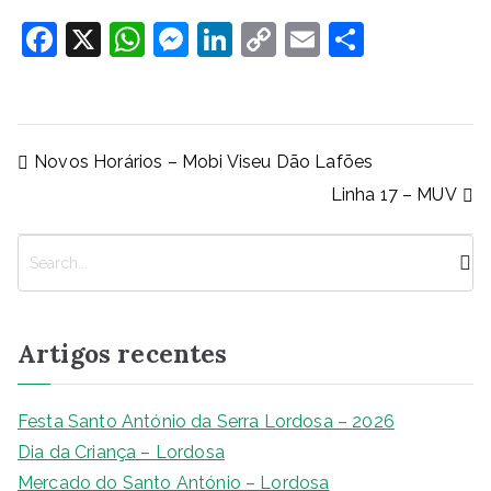
F
X
W
M
Li
C
E
S
a
h
e
n
o
m
h
c
at
ss
k
p
ai
ar
e
s
e
e
y
l
e
Navegação
Novos Horários – Mobi Viseu Dão Lafões
b
A
n
dI
Li
de
Linha 17 – MUV
artigos
o
p
g
n
n
o
p
er
k
P
k
e
s
q
Artigos recentes
u
i
s
Festa Santo António da Serra Lordosa – 2026
a
Dia da Criança – Lordosa
r
Mercado do Santo António – Lordosa