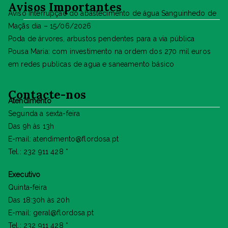
Avisos Importantes
Aviso Interrupção do abastecimento de água Sanguinhedo de
Maçãs dia – 15/06/2026
Poda de árvores, arbustos pendentes para a via pública
Pousa Maria: com investimento na ordem dos 270 mil euros
em redes publicas de agua e saneamento básico
Contacte-nos
Atendimento
Segunda a sexta-feira
Das 9h às 13h
E-mail: atendimento@flordosa.pt
Tel.: 232 911 428 *
Executivo
Quinta-feira
Das 18:30h às 20h
E-mail: geral@flordosa.pt
Tel.: 232 911 428 *