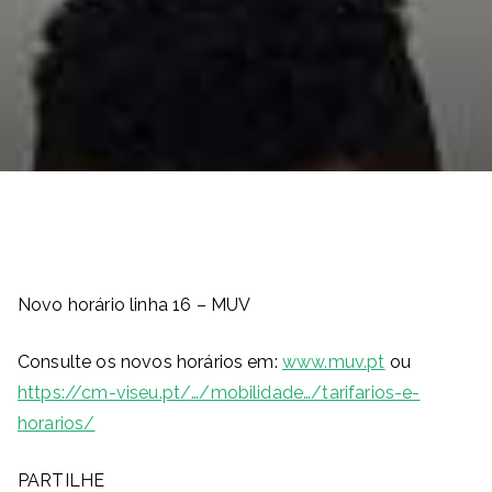
Novo horário linha 16 – MUV
Consulte os novos horários em:
www.muv.pt
ou
https://cm-viseu.pt/…/mobilidade…/tarifarios-e-
horarios/
PARTILHE