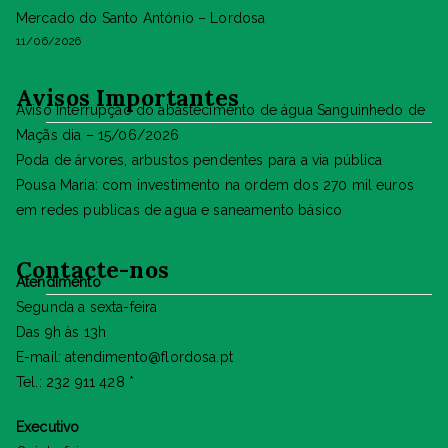
Mercado do Santo António – Lordosa
11/06/2026
Avisos Importantes
Aviso Interrupção do abastecimento de água Sanguinhedo de
Maçãs dia – 15/06/2026
Poda de árvores, arbustos pendentes para a via pública
Pousa Maria: com investimento na ordem dos 270 mil euros
em redes publicas de agua e saneamento básico
Contacte-nos
Atendimento
Segunda a sexta-feira
Das 9h às 13h
E-mail: atendimento@flordosa.pt
Tel.: 232 911 428 *
Executivo