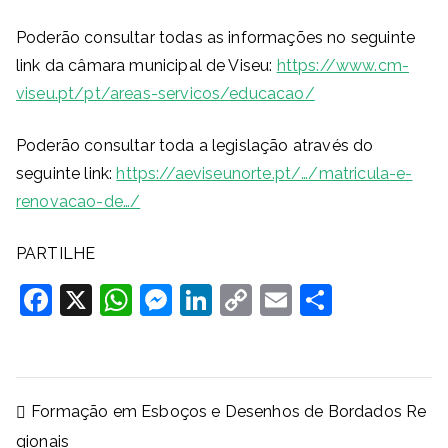
Poderão consultar todas as informações no seguinte
link da câmara municipal de Viseu:
https://www.cm-
viseu.pt/pt/areas-servicos/educacao/
Poderão consultar toda a legislação através do
seguinte link:
https://aeviseunorte.pt/…/matricula-e-
renovacao-de…/
PARTILHE
F
X
W
M
Li
C
E
S
a
h
e
n
o
m
h
c
at
ss
k
p
ai
ar
e
s
e
e
y
l
e
Navegação
Formação em Esboços e Desenhos de Bordados Re
b
A
n
dI
Li
de
gionais
artigos