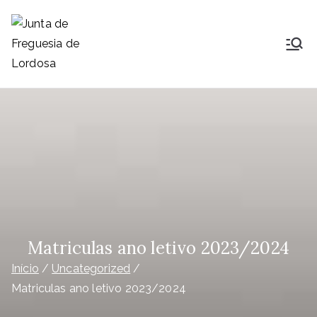
Saltar
para
o
Junta de
Lordosa é uma Freguesia do
conteúdo
concelho, comarca, distrito e
Freguesia de
diocese de Viseu, ocupa uma área
de 23,26Km2 que é distribuída por
Lordosa
14 aldeias e que nelas habitam
1791
Matriculas ano letivo 2023/2024
Início
Uncategorized
Matriculas ano letivo 2023/2024