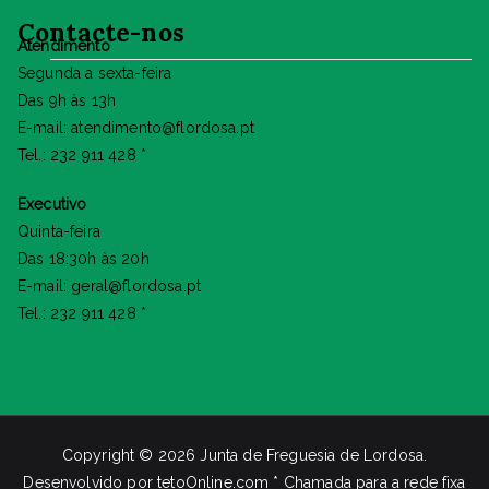
Contacte-nos
Atendimento
Segunda a sexta-feira
Das 9h às 13h
E-mail: atendimento@flordosa.pt
Tel.: 232 911 428 *
Executivo
Quinta-feira
Das 18:30h às 20h
E-mail: geral@flordosa.pt
Tel.: 232 911 428 *
Copyright © 2026
Junta de Freguesia de Lordosa
.
Desenvolvido por
tetoOnline.com
* Chamada para a rede fixa