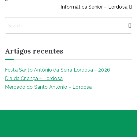
o
p
g
n
n
Informática Sénior – Lordosa
o
p
er
k
k
P
e
s
q
Artigos recentes
u
i
s
Festa Santo António da Serra Lordosa – 2026
a
Dia da Criança – Lordosa
r
Mercado do Santo António – Lordosa