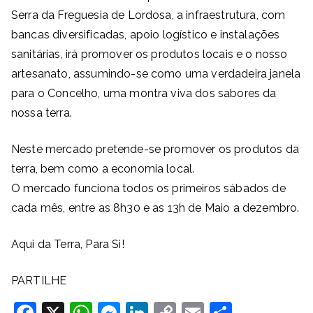
Serra da Freguesia de Lordosa, a infraestrutura, com
bancas diversificadas, apoio logístico e instalações
sanitárias, irá promover os produtos locais e o nosso
artesanato, assumindo-se como uma verdadeira janela
para o Concelho, uma montra viva dos sabores da
nossa terra.
Neste mercado pretende-se promover os produtos da
terra, bem como a economia local.
O mercado funciona todos os primeiros sábados de
cada mês, entre as 8h30 e as 13h de Maio a dezembro.
Aqui da Terra, Para Si!
PARTILHE
F
X
W
M
Li
C
E
S