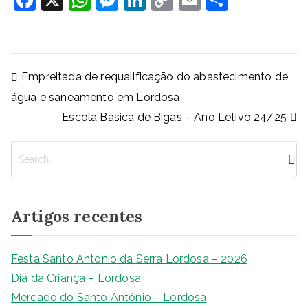
a
h
e
n
o
m
h
c
at
ss
k
p
ai
ar
e
s
e
e
y
l
e
Navegação
Empreitada de requalificação do abastecimento de
b
A
n
dI
Li
de
água e saneamento em Lordosa
artigos
o
p
g
n
n
Escola Básica de Bigas – Ano Letivo 24/25
o
p
er
k
k
P
e
s
q
Artigos recentes
u
i
s
Festa Santo António da Serra Lordosa – 2026
a
Dia da Criança – Lordosa
r
Mercado do Santo António – Lordosa