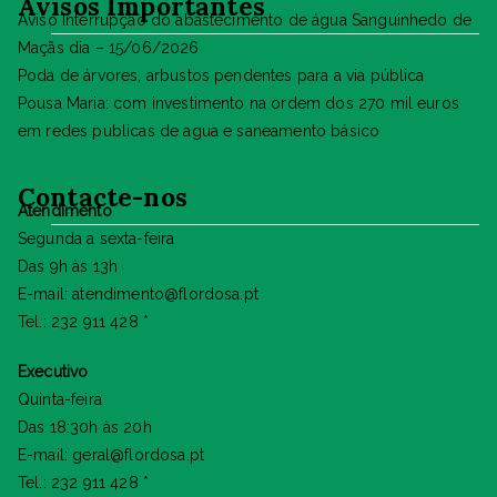
Avisos Importantes
Aviso Interrupção do abastecimento de água Sanguinhedo de
Maçãs dia – 15/06/2026
Poda de árvores, arbustos pendentes para a via pública
Pousa Maria: com investimento na ordem dos 270 mil euros
em redes publicas de agua e saneamento básico
Contacte-nos
Atendimento
Segunda a sexta-feira
Das 9h às 13h
E-mail: atendimento@flordosa.pt
Tel.: 232 911 428 *
Executivo
Quinta-feira
Das 18:30h às 20h
E-mail: geral@flordosa.pt
Tel.: 232 911 428 *