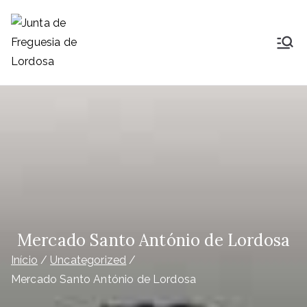
Saltar
para
o
Junta de
Lordosa é uma Freguesia do
conteúdo
concelho, comarca, distrito e
Freguesia de
diocese de Viseu, ocupa uma área
de 23,26Km2 que é distribuída por
Lordosa
14 aldeias e que nelas habitam
1791
Mercado Santo António de Lordosa
Início
Uncategorized
Mercado Santo António de Lordosa