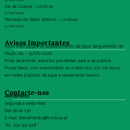
11/06/2026
Dia da Criança – Lordosa
11/06/2026
Mercado do Santo António – Lordosa
11/06/2026
Avisos Importantes
Aviso Interrupção do abastecimento de água Sanguinhedo de
Maçãs dia – 15/06/2026
Poda de árvores, arbustos pendentes para a via pública
Pousa Maria: com investimento na ordem dos 270 mil euros
em redes publicas de agua e saneamento básico
Contacte-nos
Atendimento
Segunda a sexta-feira
Das 9h às 13h
E-mail: atendimento@flordosa.pt
Tel.: 232 911 428 *