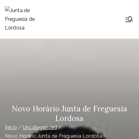
Saltar
para
o
Junta de
Lordosa é uma Freguesia do
conteúdo
concelho, comarca, distrito e
Freguesia de
diocese de Viseu, ocupa uma área
de 23,26Km2 que é distribuída por
Lordosa
14 aldeias e que nelas habitam
1791
Novo Horário Junta de Freguesia
Lordosa
Início
Uncategorized
Novo Horário Junta de Freguesia Lordosa