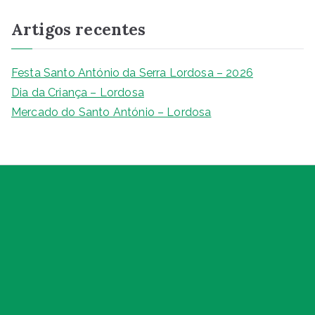
q
Artigos recentes
u
i
s
Festa Santo António da Serra Lordosa – 2026
a
Dia da Criança – Lordosa
r
Mercado do Santo António – Lordosa