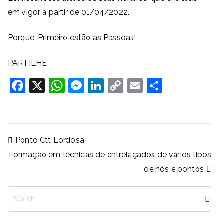
em vigor a partir de 01/04/2022.
Porque, Primeiro estão as Pessoas!
PARTILHE
F
X
W
M
Li
C
E
S
a
h
e
n
o
m
h
c
at
ss
k
p
ai
ar
e
s
e
e
y
l
e
Navegação
Ponto Ctt Lordosa
b
A
n
dI
Li
de
Formação em técnicas de entrelaçados de vários tipos
artigos
o
p
g
n
n
de nós e pontos
o
p
er
k
k
P
e
s