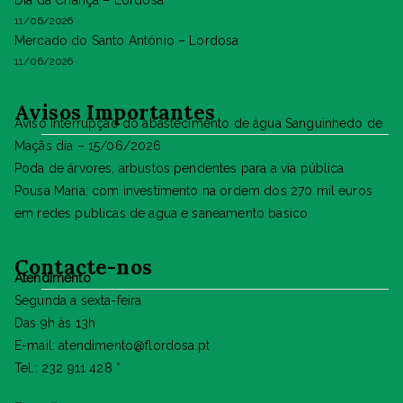
11/06/2026
Mercado do Santo António – Lordosa
11/06/2026
Avisos Importantes
Aviso Interrupção do abastecimento de água Sanguinhedo de
Maçãs dia – 15/06/2026
Poda de árvores, arbustos pendentes para a via pública
Pousa Maria: com investimento na ordem dos 270 mil euros
em redes publicas de agua e saneamento básico
Contacte-nos
Atendimento
Segunda a sexta-feira
Das 9h às 13h
E-mail: atendimento@flordosa.pt
Tel.: 232 911 428 *