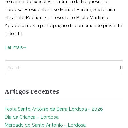
Ferreira e do executivo da Junta de Freguesia de
Lordosa, Presidente José Manuel Pereira, Secretária
Elisabete Rodrigues e Tesoureiro Paulo Martinho.
Agradecemos a participação da comunidade presente
e dos […]
Ler mais
P
e
s
q
Artigos recentes
u
i
s
Festa Santo António da Serra Lordosa – 2026
a
Dia da Criança – Lordosa
r
Mercado do Santo António – Lordosa