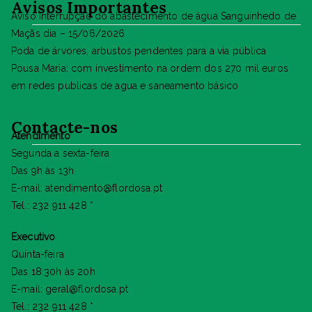
Avisos Importantes
Aviso Interrupção do abastecimento de água Sanguinhedo de
Maçãs dia – 15/06/2026
Poda de árvores, arbustos pendentes para a via pública
Pousa Maria: com investimento na ordem dos 270 mil euros
em redes publicas de agua e saneamento básico
Contacte-nos
Atendimento
Segunda a sexta-feira
Das 9h às 13h
E-mail: atendimento@flordosa.pt
Tel.: 232 911 428 *
Executivo
Quinta-feira
Das 18:30h às 20h
E-mail: geral@flordosa.pt
Tel.: 232 911 428 *