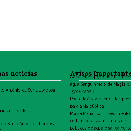
as notícias
Avisos Important
Aviso Interrupção do abasteci
água Sanguinhedo de Maçãs di
nto António da Serra Lordosa –
15/06/2026
Poda de árvores, arbustos pen
6
para a via pública
riança – Lordosa
Pousa Maria: com investimento
6
ordem dos 270 mil euros em r
do Santo António – Lordosa
publicas de agua e saneament
6