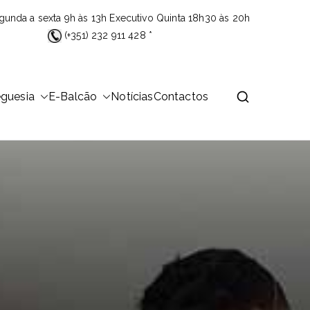
gunda a sexta 9h às 13h Executivo Quinta 18h30 às 20h
(+351) 232 911 428 *
eguesia
E-Balcão
Notícias
Contactos
 área de 23,26Km2 que é distribuída por 14