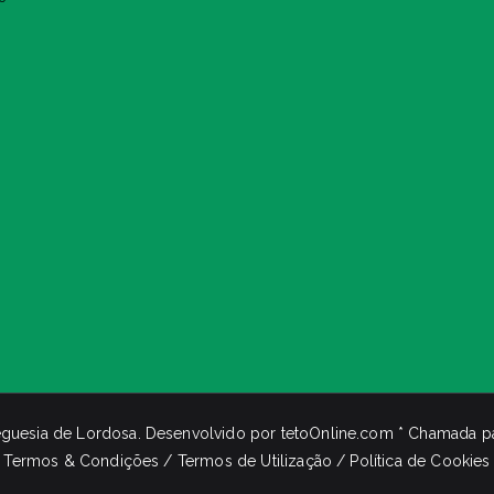
eguesia de Lordosa
. Desenvolvido por
tetoOnline.com
* Chamada par
Termos & Condições / Termos de Utilização / Política de Cookies