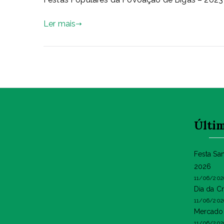
Ler mais
Últim
Festa Sa
2026
11/06/202
Dia da C
11/06/202
Mercado 
11/06/202