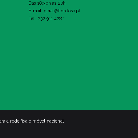
Das 18:30h às 20h
E-mail: geral@flordosa.pt
Tel.: 232 911 428 *
a a rede fixa e móvel nacional