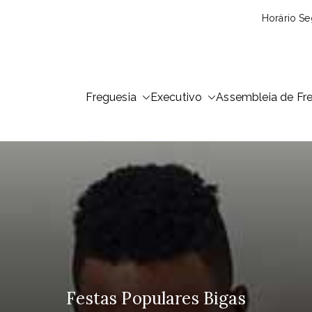
Horário Se
Freguesia
Executivo
Assembleia de Fr
reguesia de Lordosa
concelho, comarca, distrito e diocese de Viseu, ocupa uma
 1791
Festas Populares Bigas