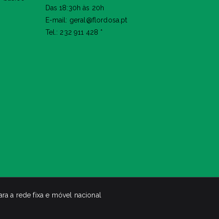
Das 18:30h às 20h
E-mail: geral@flordosa.pt
Tel.: 232 911 428 *
a a rede fixa e móvel nacional