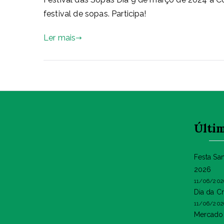
festival de sopas. Participa!
Ler mais
Últim
Festa Sa
2026
11/06/202
Dia da C
11/06/202
Mercado 