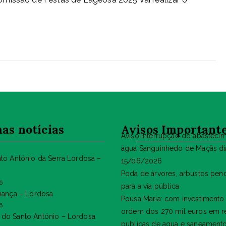
as notícias
Avisos Important
Aviso Interrupção do abasteci
água Sanguinhedo de Maçãs di
nto António da Serra Lordosa –
15/06/2026
Poda de árvores, arbustos pen
6
para a via pública
riança – Lordosa
Pousa Maria: com investimento
6
ordem dos 270 mil euros em r
do Santo António – Lordosa
publicas de agua e saneament