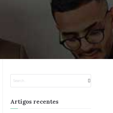
P
e
s
q
Artigos recentes
u
i