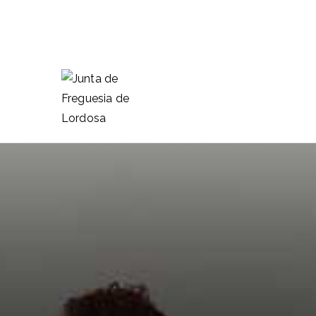
Saltar
para
o
conteúdo
Junta de F
Lordosa é uma Freguesia do 
aldeias e que nelas habitam