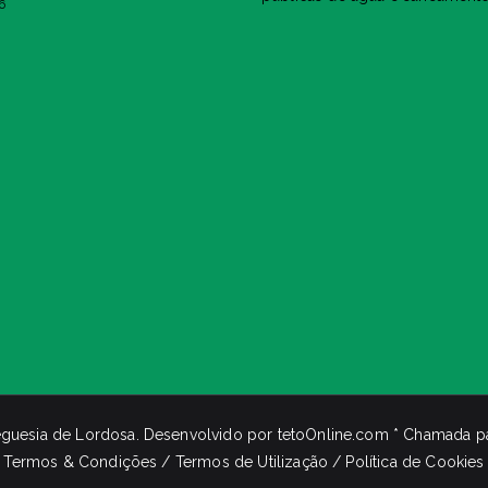
6
eguesia de Lordosa
. Desenvolvido por
tetoOnline.com
* Chamada par
Termos & Condições / Termos de Utilização / Política de Cookies