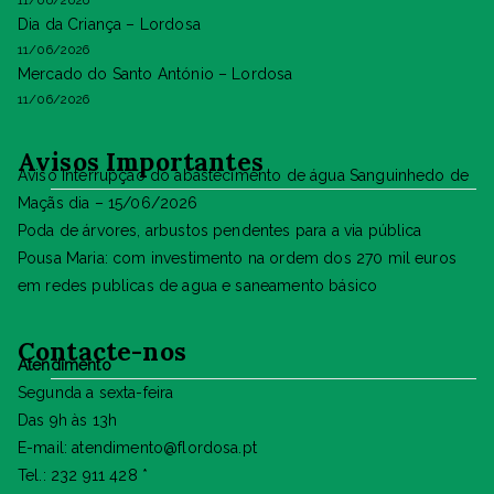
11/06/2026
Dia da Criança – Lordosa
11/06/2026
Mercado do Santo António – Lordosa
11/06/2026
Avisos Importantes
Aviso Interrupção do abastecimento de água Sanguinhedo de
Maçãs dia – 15/06/2026
Poda de árvores, arbustos pendentes para a via pública
Pousa Maria: com investimento na ordem dos 270 mil euros
em redes publicas de agua e saneamento básico
Contacte-nos
Atendimento
Segunda a sexta-feira
Das 9h às 13h
E-mail: atendimento@flordosa.pt
Tel.: 232 911 428 *