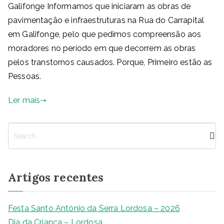
Galifonge Informamos que iniciaram as obras de
pavimentação e infraestruturas na Rua do Carrapital
em Galifonge, pelo que pedimos compreensão aos
moradores no período em que decorrem as obras
pelos transtornos causados. Porque, Primeiro estão as
Pessoas.
Ler mais
P
e
s
q
Artigos recentes
u
i
s
Festa Santo António da Serra Lordosa – 2026
a
Dia da Criança – Lordosa