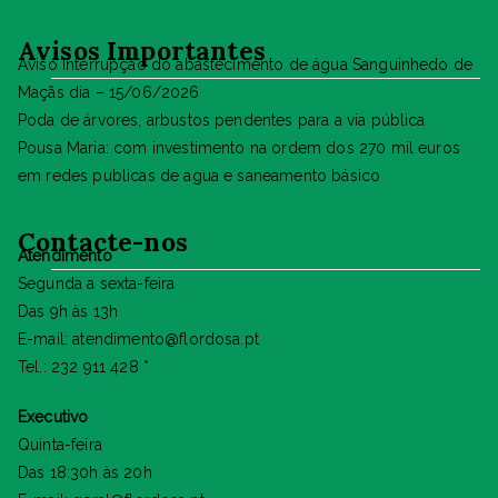
Avisos Importantes
Aviso Interrupção do abastecimento de água Sanguinhedo de
Maçãs dia – 15/06/2026
Poda de árvores, arbustos pendentes para a via pública
Pousa Maria: com investimento na ordem dos 270 mil euros
em redes publicas de agua e saneamento básico
Contacte-nos
Atendimento
Segunda a sexta-feira
Das 9h às 13h
E-mail: atendimento@flordosa.pt
Tel.: 232 911 428 *
Executivo
Quinta-feira
Das 18:30h às 20h