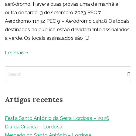
aeródromo. Haverá duas provas uma de manhã e
outra de tarde! 3 de setembro 2023 PEC 7 –
Aeródromo 11h32 PEC 9 – Aeródromo 14h48 Os locais
destinados ao público estão devidamente assinalados
a verde. Os locais assinalados são […]
Ler mais
P
e
s
q
Artigos recentes
u
i
s
Festa Santo António da Serra Lordosa – 2026
a
Dia da Criança – Lordosa
r
Mercado do Santo António – Lordosa