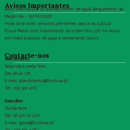
Avisos Importantes
Aviso Interrupção do abastecimento de água Sanguinhedo de
Maçãs dia – 15/06/2026
Poda de árvores, arbustos pendentes para a via pública
Pousa Maria: com investimento na ordem dos 270 mil euros
em redes publicas de agua e saneamento básico
Contacte-nos
Atendimento
Segunda a sexta-feira
Das 9h às 13h
E-mail: atendimento@flordosa.pt
Tel.: 232 911 428 *
Executivo
Quinta-feira
Das 18:30h às 20h
E-mail: geral@flordosa.pt
Tel.: 232 911 428 *