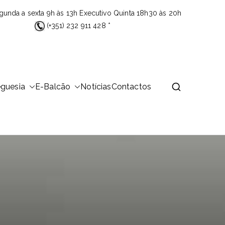
gunda a sexta 9h às 13h Executivo Quinta 18h30 às 20h
(+351) 232 911 428 *
eguesia
E-Balcão
Notícias
Contactos
 área de 23,26Km2 que é distribuída por 14