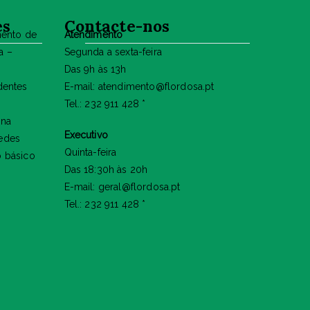
es
Contacte-nos
mento de
Atendimento
a –
Segunda a sexta-feira
Das 9h às 13h
dentes
E-mail: atendimento@flordosa.pt
Tel.: 232 911 428 *
 na
Executivo
edes
Quinta-feira
o básico
Das 18:30h às 20h
E-mail: geral@flordosa.pt
Tel.: 232 911 428 *