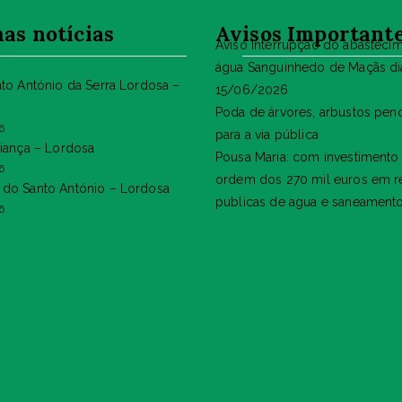
as notícias
Avisos Important
Aviso Interrupção do abasteci
água Sanguinhedo de Maçãs di
nto António da Serra Lordosa –
15/06/2026
Poda de árvores, arbustos pen
6
para a via pública
riança – Lordosa
Pousa Maria: com investimento
6
ordem dos 270 mil euros em r
do Santo António – Lordosa
publicas de agua e saneament
6