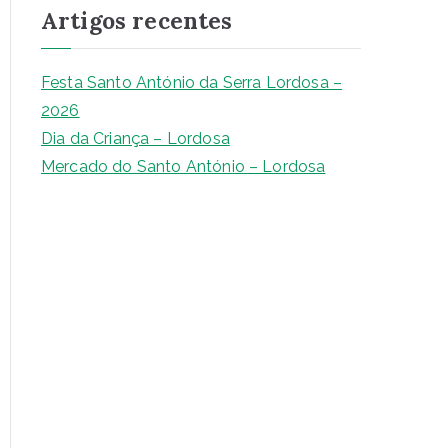
Artigos recentes
u
i
s
Festa Santo António da Serra Lordosa –
a
2026
r
Dia da Criança – Lordosa
Mercado do Santo António – Lordosa