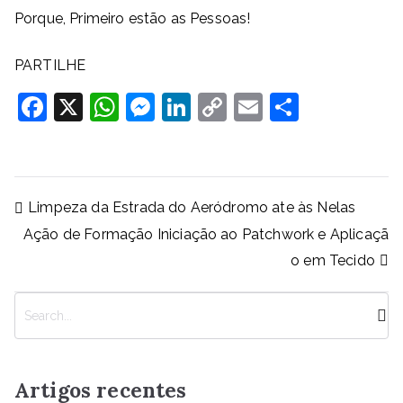
Porque, Primeiro estão as Pessoas!
PARTILHE
F
X
W
M
Li
C
E
S
a
h
e
n
o
m
h
c
at
ss
k
p
ai
ar
e
s
e
e
y
l
e
Navegação
Limpeza da Estrada do Aeródromo ate às Nelas
b
A
n
dI
Li
de
Ação de Formação Iniciação ao Patchwork e Aplicaçã
artigos
o
p
g
n
n
o em Tecido
o
p
er
k
k
P
e
s
q
Artigos recentes
u