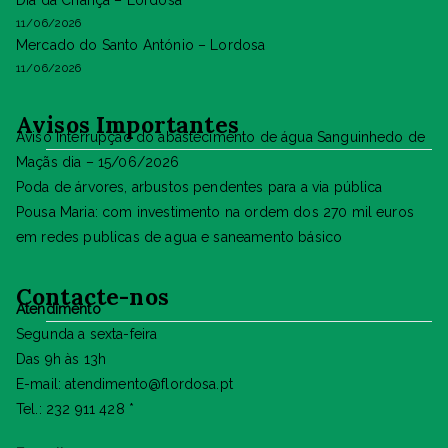
Dia da Criança – Lordosa
11/06/2026
Mercado do Santo António – Lordosa
11/06/2026
Avisos Importantes
Aviso Interrupção do abastecimento de água Sanguinhedo de
Maçãs dia – 15/06/2026
Poda de árvores, arbustos pendentes para a via pública
Pousa Maria: com investimento na ordem dos 270 mil euros
em redes publicas de agua e saneamento básico
Contacte-nos
Atendimento
Segunda a sexta-feira
Das 9h às 13h
E-mail: atendimento@flordosa.pt
Tel.: 232 911 428 *