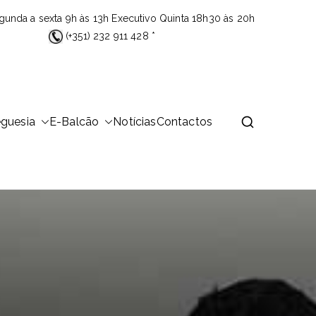
gunda a sexta 9h às 13h Executivo Quinta 18h30 às 20h
(+351) 232 911 428 *
eguesia
E-Balcão
Notícias
Contactos
 área de 23,26Km2 que é distribuída por 14