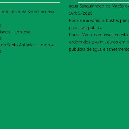
água Sanguinhedo de Maçãs di
nto António da Serra Lordosa –
15/06/2026
Poda de árvores, arbustos pen
6
para a via pública
riança – Lordosa
Pousa Maria: com investimento
6
ordem dos 270 mil euros em r
do Santo António – Lordosa
publicas de agua e saneament
6