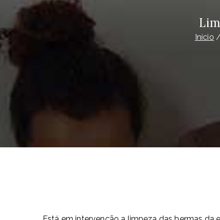
Lim
Início
Está em intervenção a limpeza das bermas da e