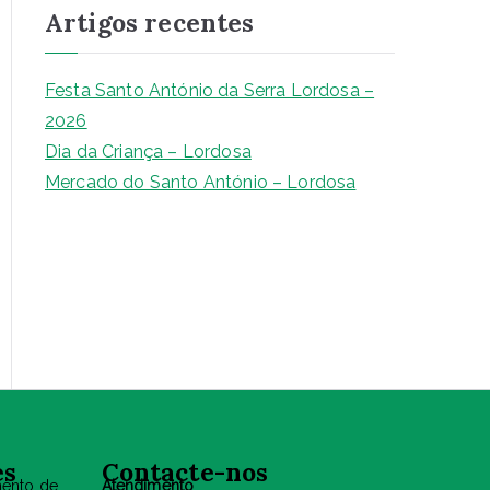
Artigos recentes
u
i
s
Festa Santo António da Serra Lordosa –
a
2026
r
Dia da Criança – Lordosa
Mercado do Santo António – Lordosa
es
Contacte-nos
mento de
Atendimento