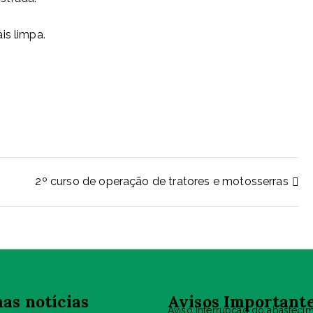
is limpa.
2º curso de operação de tratores e motosserras
as notícias
Avisos Important
Aviso Interrupção do abasteci