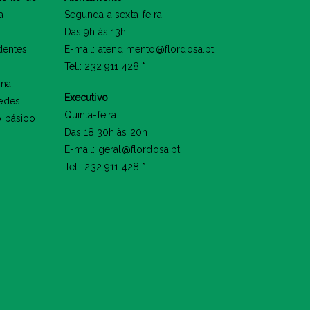
a –
Segunda a sexta-feira
Das 9h às 13h
dentes
E-mail: atendimento@flordosa.pt
Tel.: 232 911 428 *
 na
Executivo
edes
Quinta-feira
o básico
Das 18:30h às 20h
E-mail: geral@flordosa.pt
Tel.: 232 911 428 *