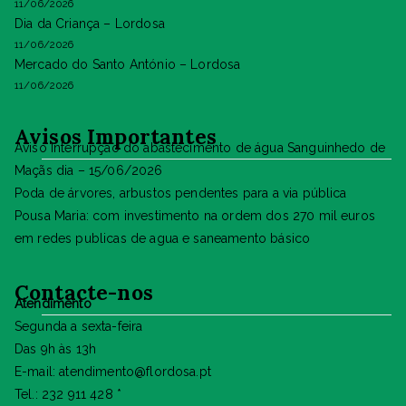
11/06/2026
Dia da Criança – Lordosa
11/06/2026
Mercado do Santo António – Lordosa
11/06/2026
Avisos Importantes
Aviso Interrupção do abastecimento de água Sanguinhedo de
Maçãs dia – 15/06/2026
Poda de árvores, arbustos pendentes para a via pública
Pousa Maria: com investimento na ordem dos 270 mil euros
em redes publicas de agua e saneamento básico
Contacte-nos
Atendimento
Segunda a sexta-feira
Das 9h às 13h
E-mail: atendimento@flordosa.pt
Tel.: 232 911 428 *