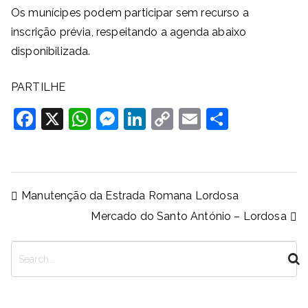
Os munícipes podem participar sem recurso a
inscrição prévia, respeitando a agenda abaixo
disponibilizada.
PARTILHE
F
X
W
M
Li
C
E
S
a
h
e
n
o
m
h
c
at
ss
k
p
ai
ar
e
s
e
e
y
l
e
Navegação
Manutenção da Estrada Romana Lordosa
b
A
n
dI
Li
de
Mercado do Santo António – Lordosa
artigos
o
p
g
n
n
o
p
er
k
P
k
e
s
q