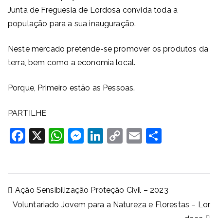
Junta de Freguesia de Lordosa convida toda a
população para a sua inauguração.
Neste mercado pretende-se promover os produtos da
terra, bem como a economia local.
Porque, Primeiro estão as Pessoas.
PARTILHE
F
X
W
M
Li
C
E
S
a
h
e
n
o
m
h
c
at
ss
k
p
ai
ar
e
s
e
e
y
l
e
Navegação
Ação Sensibilização Proteção Civil – 2023
b
A
n
dI
Li
de
Voluntariado Jovem para a Natureza e Florestas – Lor
artigos
o
p
g
n
n