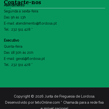
Contacte-nos
Atendimento
Segunda a sexta-feira
Das 9h às 13h
E-mail: atendimento@flordosa.pt
Tel.: 232 911 428 *
Executivo
Quinta-feira
Das 18:30h às 20h
E-mail: geral@flordosa.pt
Tel.: 232 911 428 *
Copyright © 2026
Junta de Freguesia de Lordosa
.
Desenvolvido por
tetoOnline.com
* Chamada para a rede fixa
e móvel nacional