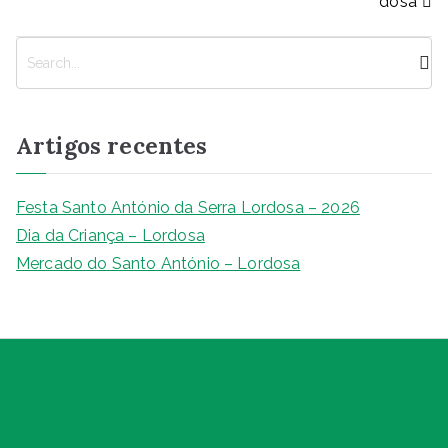
dosa
o
p
er
k
k
P
e
s
q
Artigos recentes
u
i
s
Festa Santo António da Serra Lordosa – 2026
a
Dia da Criança – Lordosa
r
Mercado do Santo António – Lordosa