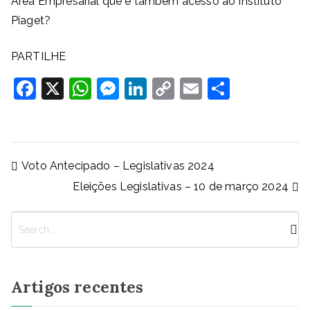
Área Empresarial que é também acesso ao Instituto
Piaget?
PARTILHE
F
X
W
M
Li
C
E
S
a
h
e
n
o
m
h
c
at
ss
k
p
ai
ar
e
s
e
e
y
l
e
Navegação
Voto Antecipado – Legislativas 2024
b
A
n
dI
Li
de
Eleições Legislativas – 10 de março 2024
artigos
o
p
g
n
n
o
p
er
k
P
k
e
s
q
Artigos recentes
u
i