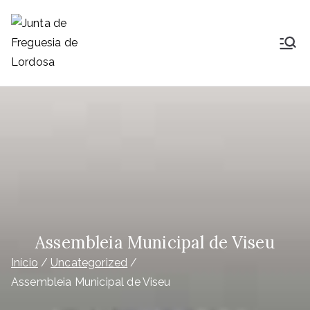
Saltar
para
o
Junta de
Lordosa é uma Freguesia do
conteúdo
concelho, comarca, distrito e
Freguesia de
diocese de Viseu, ocupa uma área
de 23,26Km2 que é distribuída por
Lordosa
14 aldeias e que nelas habitam
1791
Assembleia Municipal de Viseu
Início
Uncategorized
Assembleia Municipal de Viseu