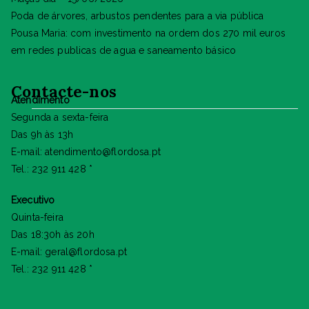
Poda de árvores, arbustos pendentes para a via pública
Pousa Maria: com investimento na ordem dos 270 mil euros
em redes publicas de agua e saneamento básico
Contacte-nos
Atendimento
Segunda a sexta-feira
Das 9h às 13h
E-mail: atendimento@flordosa.pt
Tel.: 232 911 428 *
Executivo
Quinta-feira
Das 18:30h às 20h
E-mail: geral@flordosa.pt
Tel.: 232 911 428 *