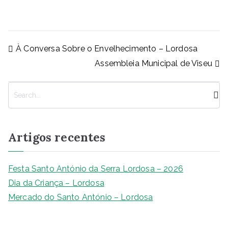
a
h
e
n
o
m
h
c
at
ss
k
p
ai
ar
e
s
e
e
y
l
e
Navegação
À Conversa Sobre o Envelhecimento – Lordosa
b
A
n
dI
Li
de
Assembleia Municipal de Viseu
artigos
o
p
g
n
n
o
p
er
k
P
k
e
s
q
Artigos recentes
u
i
s
Festa Santo António da Serra Lordosa – 2026
a
Dia da Criança – Lordosa
r
Mercado do Santo António – Lordosa