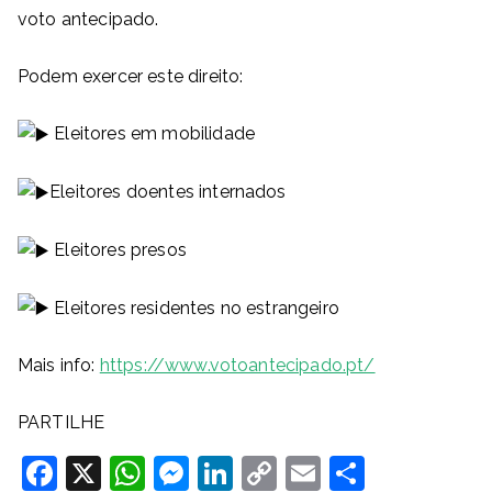
voto antecipado.
Podem exercer este direito:
Eleitores em mobilidade
Eleitores doentes internados
Eleitores presos
Eleitores residentes no estrangeiro
Mais info:
https://www.votoantecipado.pt/
PARTILHE
F
X
W
M
Li
C
E
S