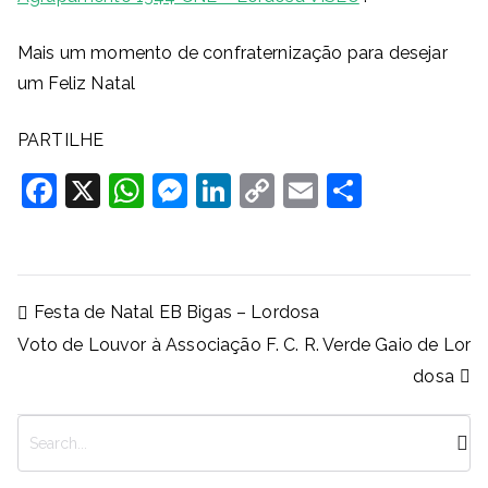
Mais um momento de confraternização para desejar
um Feliz Natal
PARTILHE
F
X
W
M
Li
C
E
S
a
h
e
n
o
m
h
c
at
ss
k
p
ai
ar
e
s
e
e
y
l
e
Navegação
Festa de Natal EB Bigas – Lordosa
b
A
n
dI
Li
de
Voto de Louvor à Associação F. C. R. Verde Gaio de Lor
artigos
o
p
g
n
n
dosa
o
p
er
k
k
P
e
s