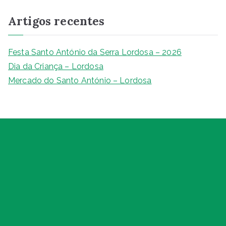
q
Artigos recentes
u
i
s
Festa Santo António da Serra Lordosa – 2026
a
Dia da Criança – Lordosa
r
Mercado do Santo António – Lordosa