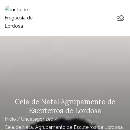
Saltar
para
o
Junta de
Lordosa é uma Freguesia do
conteúdo
concelho, comarca, distrito e
Freguesia de
diocese de Viseu, ocupa uma área
de 23,26Km2 que é distribuída por
Lordosa
14 aldeias e que nelas habitam
1791
Ceia de Natal Agrupamento de
Escuteiros de Lordosa
Início
Uncategorized
Ceia de Natal Agrupamento de Escuteiros de Lordosa