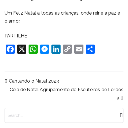
Um Feliz Natal a todas as crianças, onde reine a paz e
o amor.
PARTILHE
F
X
W
M
Li
C
E
S
a
h
e
n
o
m
h
c
at
ss
k
p
ai
ar
e
s
e
e
y
l
e
Navegação
Cantando o Natal 2023
b
A
n
dI
Li
de
Ceia de Natal Agrupamento de Escuteiros de Lordos
artigos
o
p
g
n
n
a
o
p
er
k
k
P
e
s