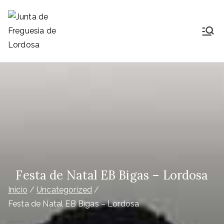
Saltar
para
o
Junta de
Lordosa é uma Freguesia do
conteúdo
concelho, comarca, distrito e
Freguesia de
diocese de Viseu, ocupa uma área
de 23,26Km2 que é distribuída por
Lordosa
14 aldeias e que nelas habitam
1791
Festa de Natal EB Bigas – Lordosa
Início
Uncategorized
Festa de Natal EB Bigas – Lordosa