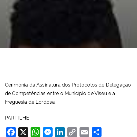
Cerimónia da Assinatura dos Protocolos de Delegação
de Competências entre o Município de Viseu e a
Freguesia de Lordosa.
PARTILHE
F
X
W
M
Li
C
E
S