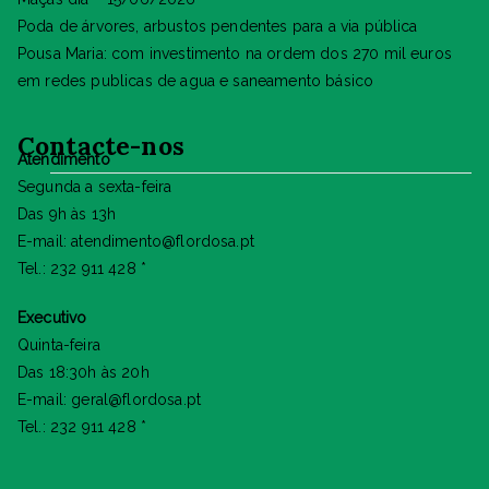
Poda de árvores, arbustos pendentes para a via pública
Pousa Maria: com investimento na ordem dos 270 mil euros
em redes publicas de agua e saneamento básico
Contacte-nos
Atendimento
Segunda a sexta-feira
Das 9h às 13h
E-mail: atendimento@flordosa.pt
Tel.: 232 911 428 *
Executivo
Quinta-feira
Das 18:30h às 20h
E-mail: geral@flordosa.pt
Tel.: 232 911 428 *