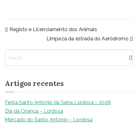
a
h
e
n
o
m
h
c
at
ss
k
p
ai
ar
e
s
e
e
y
l
e
Navegação
Registo e Licenciamento dos Animais
b
A
n
dI
Li
de
Limpeza da estrada do Aeródromo
artigos
o
p
g
n
n
o
p
er
k
P
k
e
s
q
Artigos recentes
u
i
s
Festa Santo António da Serra Lordosa – 2026
a
Dia da Criança – Lordosa
r
Mercado do Santo António – Lordosa