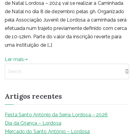
de Natal Lordosa – 2024 vai se realizar a Caminhada
de Natal no dia 8 de dezembro pelas 9h. Organizado
pela Associação Juvenil de Lordosa a caminhada será
efetuada num trajeto previamente definido com cerca
de 10-12km. Parte do valor da inscrição reverte para
uma instituição de […]
Ler mais
P
e
s
q
Artigos recentes
u
i
s
Festa Santo António da Serra Lordosa – 2026
a
Dia da Criança – Lordosa
r
Mercado do Santo António – Lordosa