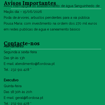
Avisos Importantes
Aviso Interrupção do abastecimento de água Sanguinhedo de
Maçãs dia – 15/06/2026
Poda de árvores, arbustos pendentes para a via pública
Pousa Maria: com investimento na ordem dos 270 mil euros
em redes publicas de agua e saneamento básico
Contacte-nos
Atendimento
Segunda a sexta-feira
Das 9h às 13h
E-mail: atendimento@flordosa.pt
Tel.: 232 911 428 *
Executivo
Quinta-feira
Das 18:30h às 20h
E-mail: geral@flordosa.pt
Tel.: 232 911 428 *