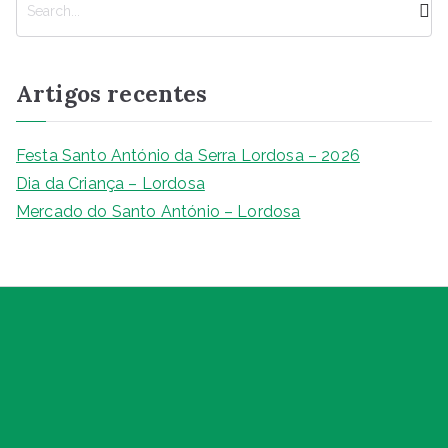
e
s
q
Artigos recentes
u
i
s
Festa Santo António da Serra Lordosa – 2026
a
Dia da Criança – Lordosa
r
Mercado do Santo António – Lordosa