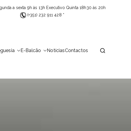
gunda a sexta 9h às 13h Executivo Quinta 18h30 às 20h
(+351) 232 911 428 *
eguesia
E-Balcão
Notícias
Contactos
 área de 23,26Km2 que é distribuída por 14