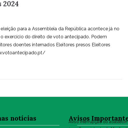
s 2024
 eleição para a Assembleia da República acontece já no
r o exercício do direito de voto antecipado. Podem
eitores doentes internados Eleitores presos Eleitores
ww.votoantecipado.pt/
as notícias
Avisos Important
Aviso Interrupção do abasteci