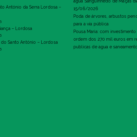
água Sanguinhedo de Maçãs di
nto António da Serra Lordosa –
15/06/2026
Poda de árvores, arbustos pen
6
para a via pública
riança – Lordosa
Pousa Maria: com investimento
6
ordem dos 270 mil euros em r
do Santo António – Lordosa
publicas de agua e saneament
6