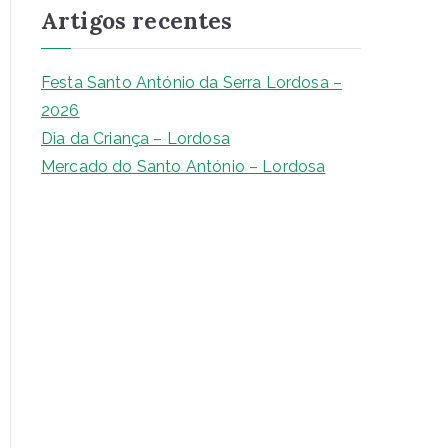
Artigos recentes
u
i
s
Festa Santo António da Serra Lordosa –
a
2026
r
Dia da Criança – Lordosa
Mercado do Santo António – Lordosa