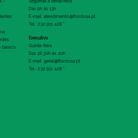
a –
Segunda a sexta-feira
Das 9h às 13h
dentes
E-mail: atendimento@flordosa.pt
Tel.: 232 911 428 *
 na
Executivo
edes
Quinta-feira
o básico
Das 18:30h às 20h
E-mail: geral@flordosa.pt
Tel.: 232 911 428 *