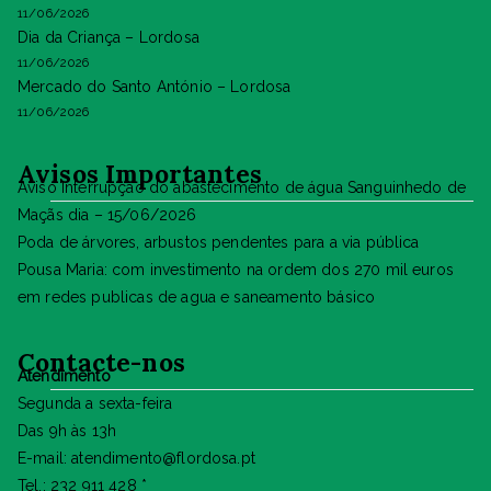
11/06/2026
Dia da Criança – Lordosa
11/06/2026
Mercado do Santo António – Lordosa
11/06/2026
Avisos Importantes
Aviso Interrupção do abastecimento de água Sanguinhedo de
Maçãs dia – 15/06/2026
Poda de árvores, arbustos pendentes para a via pública
Pousa Maria: com investimento na ordem dos 270 mil euros
em redes publicas de agua e saneamento básico
Contacte-nos
Atendimento
Segunda a sexta-feira
Das 9h às 13h
E-mail: atendimento@flordosa.pt
Tel.: 232 911 428 *