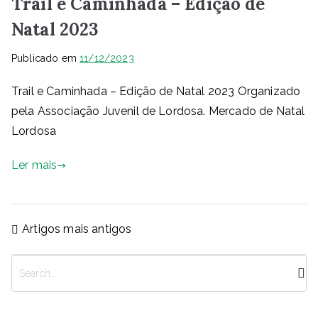
Trail e Caminhada – Edição de
Natal 2023
Publicado em
11/12/2023
Trail e Caminhada – Edição de Natal 2023 Organizado
pela Associação Juvenil de Lordosa. Mercado de Natal
Lordosa
Ler mais
Navegação
Artigos mais antigos
de
artigos
P
e
s
q